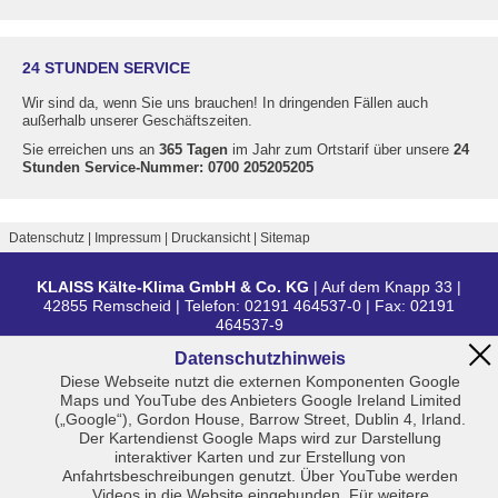
24 STUNDEN SERVICE
Wir sind da, wenn Sie uns brauchen! In dringenden Fällen auch
außerhalb unserer Geschäftszeiten.
Sie erreichen uns an
365 Tagen
im Jahr zum Ortstarif über unsere
24
Stunden Service-Nummer: 0700 205205205
Datenschutz
Impressum
Druckansicht
Sitemap
KLAISS Kälte-Klima GmbH & Co. KG
| Auf dem Knapp 33 |
42855 Remscheid | Telefon:
02191 464537-0
| Fax:
02191
464537-9
Datenschutzhinweis
Diese Webseite nutzt die externen Komponenten Google
Maps und YouTube des Anbieters Google Ireland Limited
(„Google“), Gordon House, Barrow Street, Dublin 4, Irland.
Der Kartendienst Google Maps wird zur Darstellung
interaktiver Karten und zur Erstellung von
Anfahrtsbeschreibungen genutzt. Über YouTube werden
Videos in die Website eingebunden. Für weitere